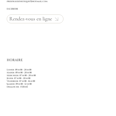
prestigeesthetique@hotmail.com
FACEBOOK
Rendez-vous en ligne
HORAIRE
Lundi : 09 h 00 - 20 h 00
Mardi : 09 h 00 - 20 h 00
Mercredi : 07 h 00 - 20 h 00
Jeudi : 07 h 00 - 20 h 00
Vendredi : 07 h 00 - 16 h 00
Samedi : 09 h 00 - 12 h 00
Dimanche : FERMÉ