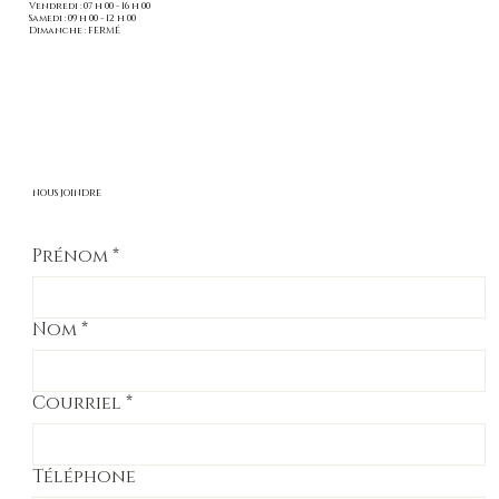
Vendredi : 07 h 00 - 16 h 00
Samedi : 09 h 00 - 12 h 00
Dimanche : FERMÉ
NOUS JOINDRE
Prénom
*
Nom
*
Courriel
*
Téléphone