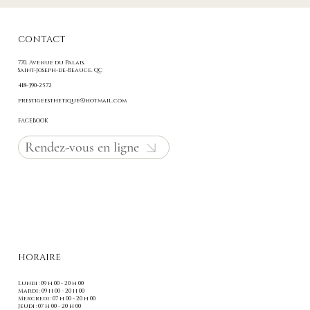
CONTACT
770, Avenue du Palais,
Saint-Joseph-de-Beauce
, QC
418-390-2572
prestigeesthetique@hotmail.com
FACEBOOK
Rendez-vous en ligne
HORAIRE
Lundi : 09 h 00 - 20 h 00
Mardi : 09 h 00 - 20 h 00
Mercredi : 07 h 00 - 20 h 00
Jeudi : 07 h 00 - 20 h 00