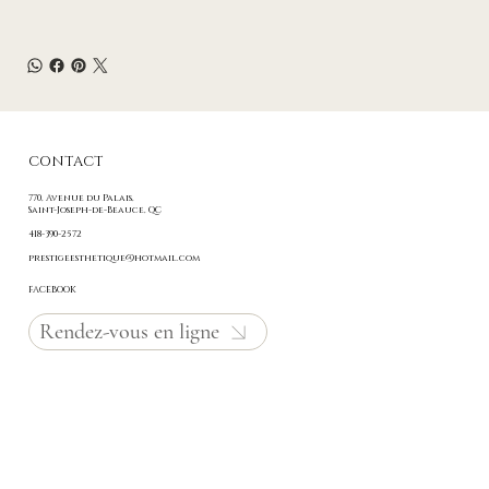
CONTACT
770, Avenue du Palais,
Saint-Joseph-de-Beauce
, QC
418-390-2572
prestigeesthetique@hotmail.com
FACEBOOK
Rendez-vous en ligne