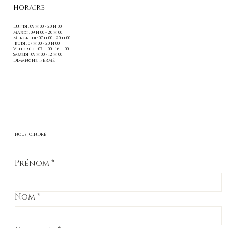
HORAIRE
Lundi : 09 h 00 - 20 h 00
Mardi : 09 h 00 - 20 h 00
Mercredi : 07 h 00 - 20 h 00
Jeudi : 07 h 00 - 20 h 00
Vendredi : 07 h 00 - 16 h 00
Samedi : 09 h 00 - 12 h 00
Dimanche : FERMÉ
NOUS JOINDRE
Prénom
*
Nom
*