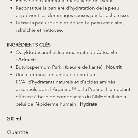
Enlève délicatement le maquillage des yeux.
Reconstitue la barrière d’hydratation de la peau
et prévient les dommages causés par la sécheresse.
Laisse la peau souple et douce.La peau est claire,
rafraîchie et nettoyée.
INGRÉDIENTS CLÉS
Octyldodecanol et Isononanoate de Cétéaryle
:
Adoucit
Butyrospermum Parkii (beurre de karité) :
Nourrit
Une combinaison unique de Sodium
PCA, d’hydratants naturels et d’acides aminés
essentiels dont l’Arginine™ et la Proline. Humectant
efficace à base de composants du NMF similaire à
celui de l’épiderme humain :
Hydrate
200 ml
Quantité