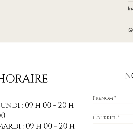
In
N
HORAIRE
Prénom
*
Lundi : 09 h 00 - 20 h
00
Courriel
*
Mardi : 09 h 00 - 20 h