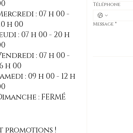
00
Téléphone
Mercredi : 07 h 00 -
20 h 00
Message
*
eudi : 07 h 00 - 20 h
00
Vendredi : 07 h 00 -
16 h 00
amedi : 09 h 00 - 12 h
00
Dimanche : FERMÉ
et promotions !