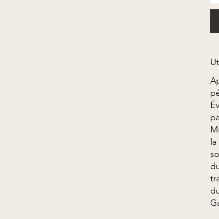
Ut
Ap
pé
Év
pa
Mi
la
so
du
tr
du
Ga