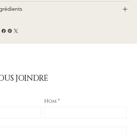
grédients
OUS JOINDRE
Nom
*