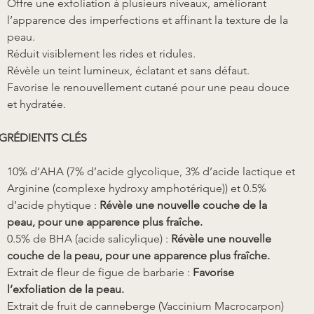
Offre une exfoliation à plusieurs niveaux, améliorant
l’apparence des imperfections et affinant la texture de la
peau.
Réduit visiblement les rides et ridules.
Révèle un teint lumineux, éclatant et sans défaut.
Favorise le renouvellement cutané pour une peau douce
et hydratée.
GRÉDIENTS CLÉS
10% d’AHA (7% d’acide glycolique, 3% d’acide lactique et
Arginine (complexe hydroxy amphotérique)) et 0.5%
d’acide phytique :
Révèle une nouvelle couche de la
peau, pour une apparence plus fraîche.
0.5% de BHA (acide salicylique) :
Révèle une nouvelle
couche de la peau, pour une apparence plus fraîche.
Extrait de fleur de figue de barbarie :
Favorise
l’exfoliation de la peau.
Extrait de fruit de canneberge (Vaccinium Macrocarpon)