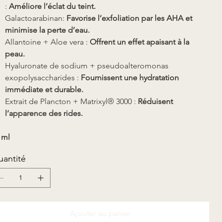
:
Améliore l’éclat du teint.
Galactoarabinan:
Favorise l’exfoliation par les AHA et
minimise la perte d’eau.
Allantoine + Aloe vera :
Offrent un effet apaisant à la
peau.
Hyaluronate de sodium + pseudoalteromonas
exopolysaccharides :
Fournissent une hydratation
immédiate et durable.
Extrait de Plancton + Matrixyl® 3000 :
Réduisent
l’apparence des rides.
 ml
antité
Ajouter au panier