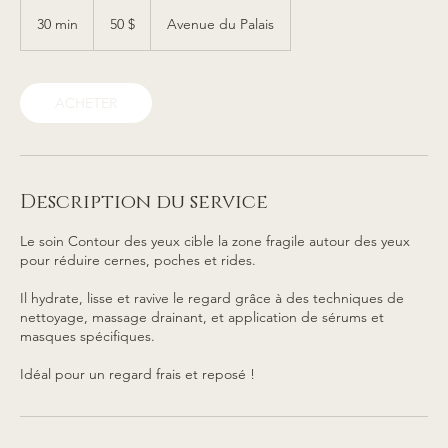
50 dollars
canadiens
30 min
3
50 $
Avenue du Palais
0
m
i
n
ACHETER
Description du service
Le soin Contour des yeux cible la zone fragile autour des yeux
pour réduire cernes, poches et rides.
Il hydrate, lisse et ravive le regard grâce à des techniques de
nettoyage, massage drainant, et application de sérums et
masques spécifiques.
Idéal pour un regard frais et reposé !