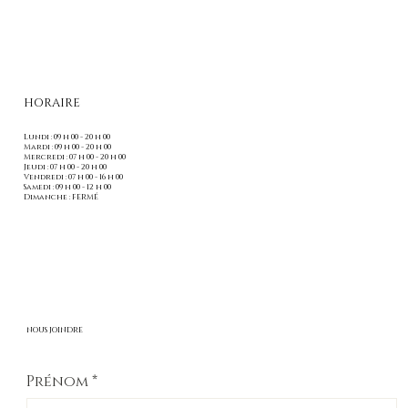
HORAIRE
Lundi : 09 h 00 - 20 h 00
Mardi : 09 h 00 - 20 h 00
Mercredi : 07 h 00 - 20 h 00
Jeudi : 07 h 00 - 20 h 00
Vendredi : 07 h 00 - 16 h 00
Samedi : 09 h 00 - 12 h 00
Dimanche : FERMÉ
NOUS JOINDRE
Prénom
*